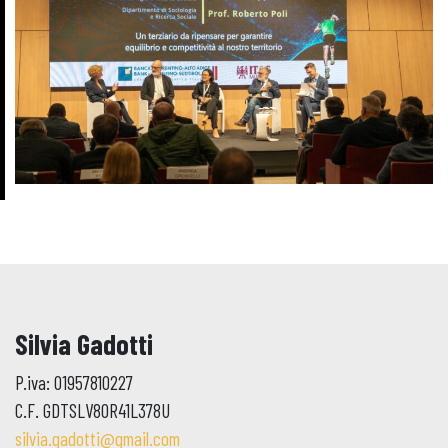
Silvia Gadotti
P.iva: 01957810227
C.F. GDTSLV80R41L378U
silvia.gadotti@gmail.com