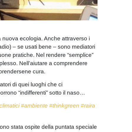
na nuova ecologia. Anche attraverso i
adio) – se usati bene – sono mediatori
uone pratiche. Nel rendere “semplice”
omplesso. Nell’aiutare a comprendere
 prendersene cura.
ori di quei luoghi che ci
rono “indifferenti” sotto il naso…
limatici
#ambiente
#thinkgreen
#raira
ono stata ospite della puntata speciale